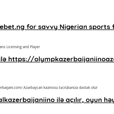
ebet.ng for savvy Nigerian sports 
fans Licensing and Player
ilə https://olympkazerbaijaniinoa
erbaijani.com/ Azərbaycan kazinosu təcrübənizə dəstək olur
kazerbaijaniino ilə açılır, oyun həy