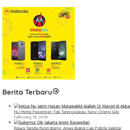
Αξιολόγηση εμπειριών και ασφαλών τρόπων παιχνιδιού με το https://
Berita Terbaru
NU Minta Pesantren Tak Terprovokasi Teror Orang Gila
February 19, 2018
Rawa Terate Rutin Banjir, Anies Bakal Cek Pabrik Sekitar