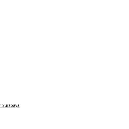
spinational-casinos.gr για όλους τους χρήστες