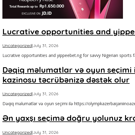
Lucrative opportunities and yippe
by
Uncategorized
|
July 31, 2026
admin
Lucrative opportunities and yippeebet.ng for savvy Nigerian sports 
Dəqiq məlumatlar və oyun seçimi 
kazinosu təcrübənizə dəstək olur
by
Uncategorized
|
July 31, 2026
admin
Dəqiq məlumatlar və oyun seçimi ilə https://olympkazerbaijaniinoaz
Ən yaxşı seçimə doğru yolunuz kral
by
Uncategorized
|
July 31, 2026