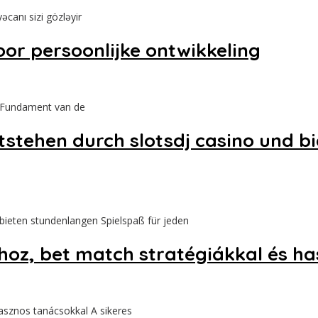
əcanı sizi gözləyir
or persoonlijke ontwikkeling
t Fundament van de
tehen durch slotsdj casino und bi
ieten stundenlangen Spielspaß für jeden
hoz, bet match stratégiákkal és h
asznos tanácsokkal A sikeres