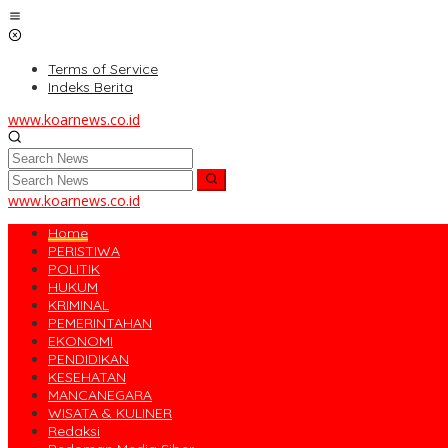
Skip
to
content
Terms of Service
Indeks Berita
www.koarnews.co.id
www.koarnews.co.id
Home
PERISTIWA
POLITIK
HUKUM
KRIMINAL
PEMERINTAHAN
EKONOMI
PENDIDIKAN
KESEHATAN
MANCANEGARA
WISATA & KULINER
Redaksi