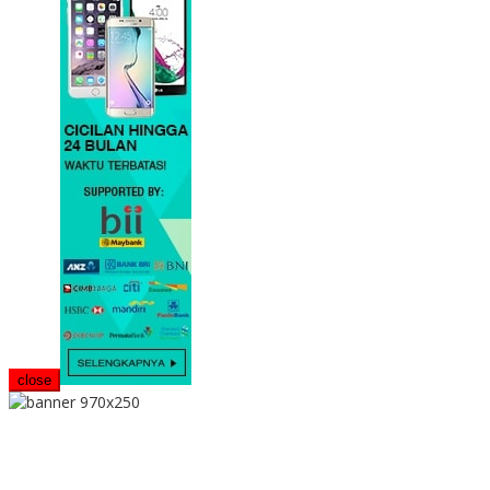
close
Essential strategies for navigating the world of online betting wit
Spännande vägar leder ofta till chicken road casino och unika spel
Remarkable tales emerge from exploration to success with grizzl
Lambiance parfaite pour vos soirées avec un casino en ligne suisse