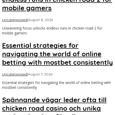
mobile gamers
by
Uncategorized
|
August 8, 2026
admin
Unwavering focus unlocks endless runs in chicken road 2 for
mobile gamers
Essential strategies for
navigating the world of online
betting with mostbet consistently
by
Uncategorized
|
August 7, 2026
admin
Essential strategies for navigating the world of online betting with
mostbet consistently
Spännande vägar leder ofta till
chicken road casino och unika