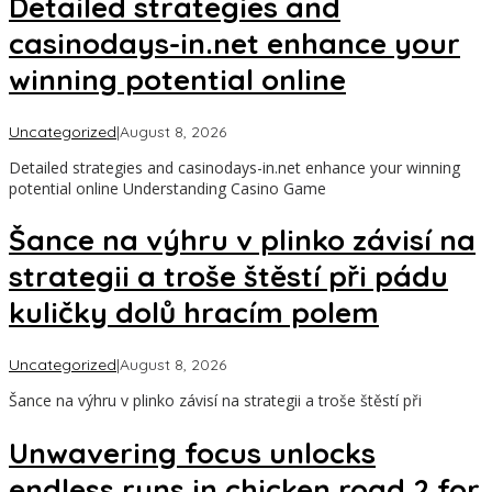
Detailed strategies and
casinodays-in.net enhance your
winning potential online
by
Uncategorized
|
August 8, 2026
admin
Detailed strategies and casinodays-in.net enhance your winning
potential online Understanding Casino Game
Šance na výhru v plinko závisí na
strategii a troše štěstí při pádu
kuličky dolů hracím polem
by
Uncategorized
|
August 8, 2026
admin
Šance na výhru v plinko závisí na strategii a troše štěstí při
Unwavering focus unlocks
endless runs in chicken road 2 for