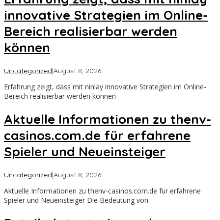
innovative Strategien im Online-
Bereich realisierbar werden
können
by
Uncategorized
|
August 8, 2026
admin
Erfahrung zeigt, dass mit ninlay innovative Strategien im Online-
Bereich realisierbar werden können
Aktuelle Informationen zu thenv-
casinos.com.de für erfahrene
Spieler und Neueinsteiger
by
Uncategorized
|
August 8, 2026
admin
Aktuelle Informationen zu thenv-casinos.com.de für erfahrene
Spieler und Neueinsteiger Die Bedeutung von