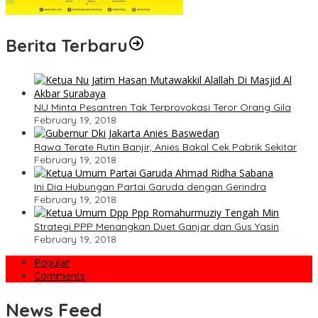
Berita Terbaru
NU Minta Pesantren Tak Terprovokasi Teror Orang Gila
February 19, 2018
Rawa Terate Rutin Banjir, Anies Bakal Cek Pabrik Sekitar
February 19, 2018
Ini Dia Hubungan Partai Garuda dengan Gerindra
February 19, 2018
Strategi PPP Menangkan Duet Ganjar dan Gus Yasin
February 19, 2018
Popular
Comments
News Feed