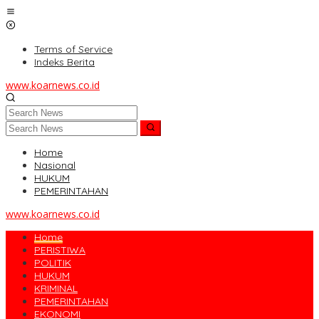
Skip
to
content
Terms of Service
Indeks Berita
www.koarnews.co.id
Home
Nasional
HUKUM
PEMERINTAHAN
www.koarnews.co.id
Home
PERISTIWA
POLITIK
HUKUM
KRIMINAL
PEMERINTAHAN
EKONOMI