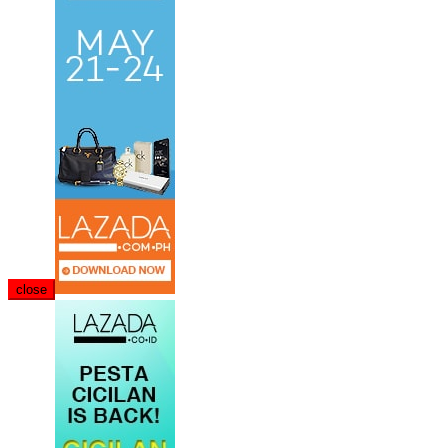
close