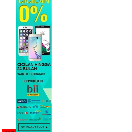
close