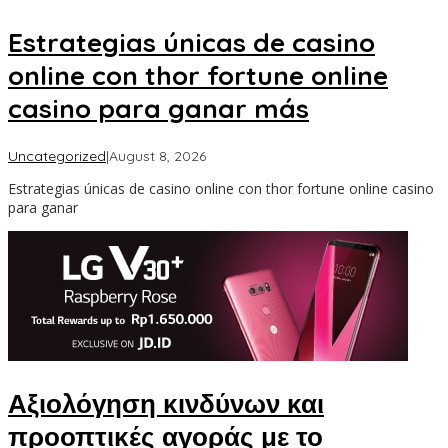
www.koarnews.co.id
Estrategias únicas de casino
online con thor fortune online
casino para ganar más
by
Uncategorized
|
August 8, 2026
admin
Estrategias únicas de casino online con thor fortune online casino
para ganar
Αξιολόγηση κινδύνων και
προοπτικές αγοράς με το