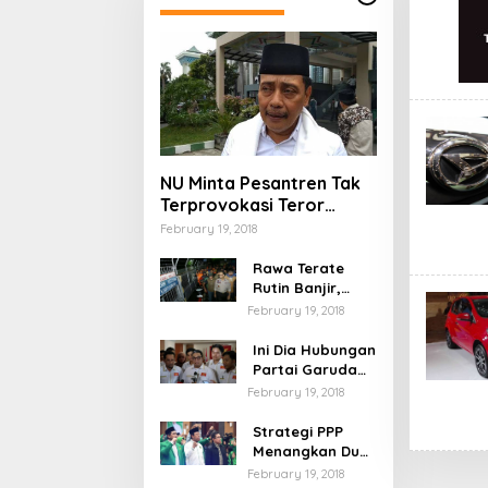
NU Minta Pesantren Tak
Terprovokasi Teror
Orang Gila
February 19, 2018
Rawa Terate
Rutin Banjir,
Anies Bakal Cek
February 19, 2018
Pabrik Sekitar
Ini Dia Hubungan
Partai Garuda
dengan
February 19, 2018
Gerindra
Strategi PPP
Menangkan Duet
Ganjar dan Gus
February 19, 2018