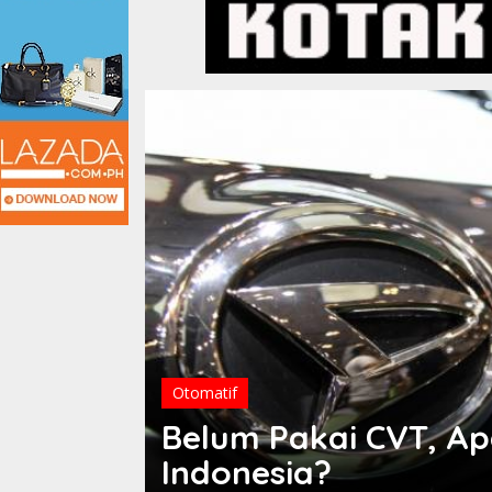
Otomatif
Belum Pakai CVT, Ap
Indonesia?