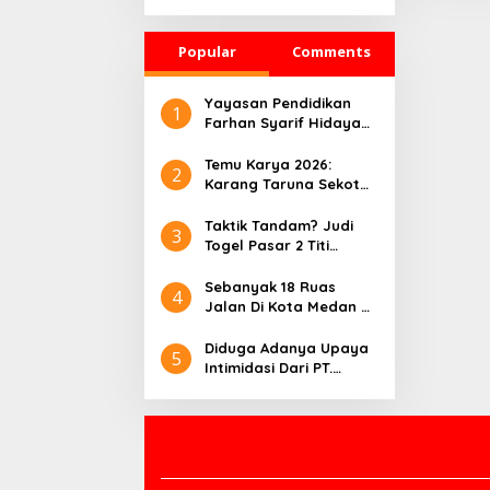
Yasin
Popular
Comments
Yayasan Pendidikan
1
Farhan Syarif Hidayah
Tunjukkan Eksistensi
Lewat Porseni
Temu Karya 2026:
2
Karang Taruna Sekota
Medan Bersatu
,Berkreasi Dan Di
Taktik Tandam? Judi
3
Hargai
Togel Pasar 2 Titi
Papan Berhenti
Seminggu Karena Viral,
Sebanyak 18 Ruas
4
Kini Kembali Buka
Jalan Di Kota Medan Di
Tutup Pada 29 April
2026
Diduga Adanya Upaya
5
Intimidasi Dari PT.
Pupuk Indonesia
Regional I A Sumbagut
dan Distributor CV.
Putri Bumi Sriwijaya
Terhadap Kios.