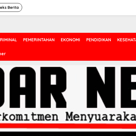
deks Berita
RIMINAL
PEMERINTAHAN
EKONOMI
PENDIDIKAN
KESEHAT
mer