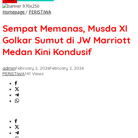
Sempat
Homepage
/
PERISTIWA
Memanas,
Musda
Sempat Memanas, Musda XI
XI
Golkar
Golkar Sumut di JW Marriott
Sumut
di
Medan Kini Kondusif
JW
Marriott
Medan
admin
February 2, 2026
February 2, 2026
Kini
PERISTIWA
141 Views
Kondusif