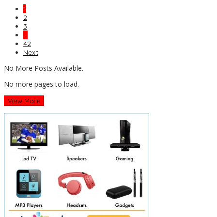
1
2
3
…
42
Next
No More Posts Available.
No more pages to load.
View More