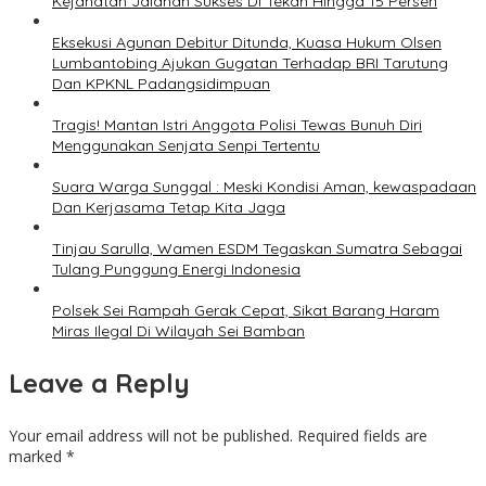
Kejahatan Jalanan Sukses Di Tekan Hingga 15 Persen
Eksekusi Agunan Debitur Ditunda, Kuasa Hukum Olsen
Lumbantobing Ajukan Gugatan Terhadap BRI Tarutung
Dan KPKNL Padangsidimpuan
Tragis! Mantan Istri Anggota Polisi Tewas Bunuh Diri
Menggunakan Senjata Senpi Tertentu
Suara Warga Sunggal : Meski Kondisi Aman, kewaspadaan
Dan Kerjasama Tetap Kita Jaga
Tinjau Sarulla, Wamen ESDM Tegaskan Sumatra Sebagai
Tulang Punggung Energi Indonesia
Polsek Sei Rampah Gerak Cepat, Sikat Barang Haram
Miras Ilegal Di Wilayah Sei Bamban
Leave a Reply
Your email address will not be published.
Required fields are
marked
*