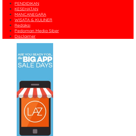
PENDIDIKAN
KESEHATAN
MANCANEGARA
WISATA & KULINER
Redaksi
Pedoman Media Siber
Disclaimer