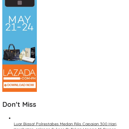
Don't Miss
Luar Biasa! Polrestabes Medan Rilis Capaian 300 Hari,