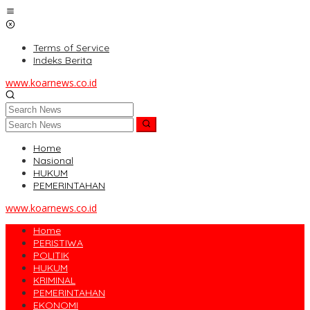
Skip
to
content
Terms of Service
Indeks Berita
www.koarnews.co.id
Home
Nasional
HUKUM
PEMERINTAHAN
www.koarnews.co.id
Home
PERISTIWA
POLITIK
HUKUM
KRIMINAL
PEMERINTAHAN
EKONOMI