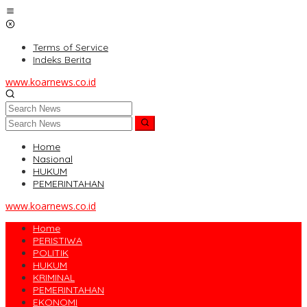
Skip
to
content
Terms of Service
Indeks Berita
www.koarnews.co.id
Home
Nasional
HUKUM
PEMERINTAHAN
www.koarnews.co.id
Home
PERISTIWA
POLITIK
HUKUM
KRIMINAL
PEMERINTAHAN
EKONOMI