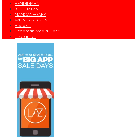
PENDIDIKAN
KESEHATAN
MANCANEGARA
WISATA & KULINER
Redaksi
Pedoman Media Siber
Disclaimer