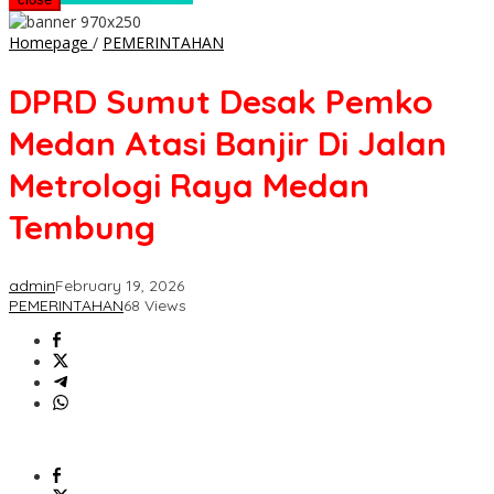
DPRD
Homepage
/
PEMERINTAHAN
Sumut
Desak
DPRD Sumut Desak Pemko
Pemko
Medan
Medan Atasi Banjir Di Jalan
Atasi
Banjir
Metrologi Raya Medan
Di
Jalan
Tembung
Metrologi
Raya
Medan
admin
February 19, 2026
Tembung
PEMERINTAHAN
68 Views