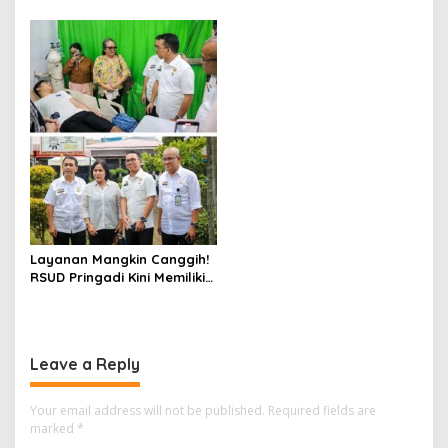
Spesialis Dipenuhi
Zakiyuddin Harahap :Kita
Bangun Kepercayaan
Bersama
Layanan Mangkin Canggih!
RSUD Pringadi Kini Memiliki
CATH Lab Dan CT Scan
Baru
Leave a Reply
Your email address will not be published.
Required fields are
marked
*