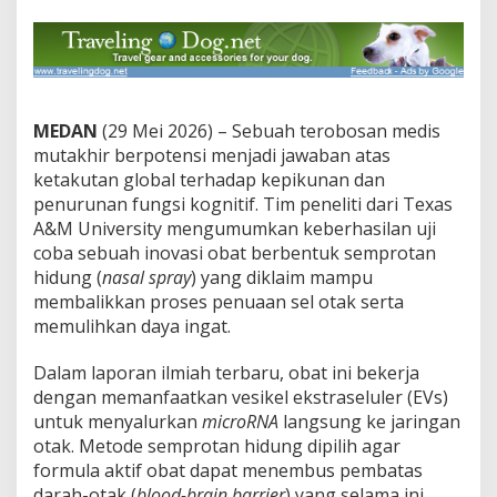
Balikkan
Penuaan
Otak
MEDAN
(29 Mei 2026) – Sebuah terobosan medis
mutakhir berpotensi menjadi jawaban atas
ketakutan global terhadap kepikunan dan
penurunan fungsi kognitif. Tim peneliti dari Texas
A&M University mengumumkan keberhasilan uji
coba sebuah inovasi obat berbentuk semprotan
hidung (
nasal spray
) yang diklaim mampu
membalikkan proses penuaan sel otak serta
memulihkan daya ingat.
Dalam laporan ilmiah terbaru, obat ini bekerja
dengan memanfaatkan vesikel ekstraseluler (EVs)
untuk menyalurkan
microRNA
langsung ke jaringan
otak. Metode semprotan hidung dipilih agar
formula aktif obat dapat menembus pembatas
darah-otak (
blood-brain barrier
) yang selama ini