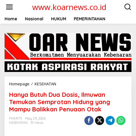
Skip
www.koarnews.co.id
to
content
Home
Nasional
HUKUM
PEMERINTAHAN
Hanya
Homepage
/
KESEHATAN
Butuh
Hanya Butuh Dua Dosis, Ilmuwan
Dua
Dosis,
Temukan Semprotan Hidung yang
Ilmuwan
Mampu Balikkan Penuaan Otak
Temukan
Semprotan
FHKR75
May 29, 2026
Hidung
KESEHATAN
31 Views
yang
Mampu