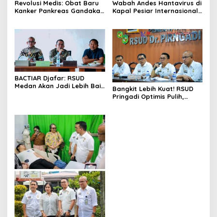
Revolusi Medis: Obat Baru
Wabah Andes Hantavirus di
Kanker Pankreas Gandakan
Kapal Pesiar Internasional
Angka Harapan Hidup
Picu Alarm Kesehatan
Pasien
Global
BACTIAR Djafar: RSUD
Medan Akan Jadi Lebih Baik
Bangkit Lebih Kuat! RSUD
Semua Kebutuhan Dokter
Pringadi Optimis Pulih,
Spesialis Dipenuhi
Zakiyuddin Harahap :Kita
Bangun Kepercayaan
Bersama